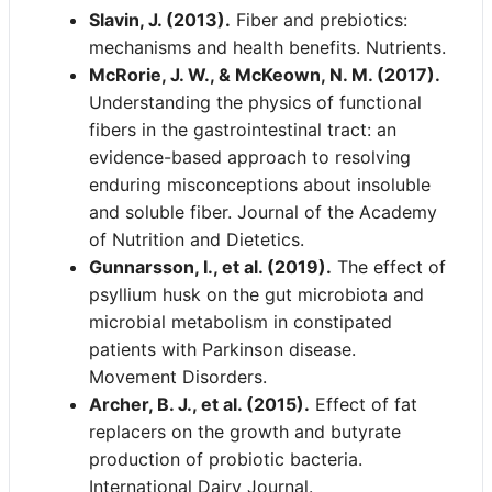
Medikamente einzunehmen und dies mit
kann die Kur bei Bedarf wiederholt
ausschließlich auf der offiziellen
Slavin, J. (2013).
Fiber and prebiotics:
dem behandelnden Arzt zu besprechen.
werden.
Bestellseite des Herstellers einsehbar. Der
mechanisms and health benefits. Nutrients.
Kundensupport unter
McRorie, J. W., & McKeown, N. M. (2017).
support@pronutraquest.de
kann hierzu
Understanding the physics of functional
im Detail Auskunft geben.
fibers in the gastrointestinal tract: an
evidence-based approach to resolving
enduring misconceptions about insoluble
and soluble fiber. Journal of the Academy
of Nutrition and Dietetics.
Gunnarsson, I., et al. (2019).
The effect of
psyllium husk on the gut microbiota and
microbial metabolism in constipated
patients with Parkinson disease.
Movement Disorders.
Archer, B. J., et al. (2015).
Effect of fat
replacers on the growth and butyrate
production of probiotic bacteria.
International Dairy Journal.